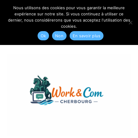
06 79 42 10 00
CONTACT@MYRIAM-CORBET.NET
Nous utilisons des cookies pour vous garantir la meilleure
expérience sur notre site. Si vous continuez à utiliser ce
dernier, nous considérerons que vous acceptez l'utilisation des
cookies.
Ok
Non
En savoir plus