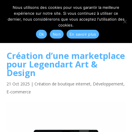
06 79 42 10 00
CONTACT@MYRIAM-CORBET.NET
Nous utilisons des cookies pour vous garantir la meilleure
expérience sur notre site. Si vous continuez à utiliser ce
dernier, nous considérerons que vous acceptez l'utilisation des
cookies.
Ok
Non
En savoir plus
Création d’une marketplace
pour Legendart Art &
Design
21 Oct 2025
|
Création de boutique internet
,
Développement
,
E-commerce