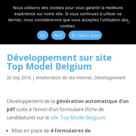
06 79 42 10 00
CONTACT@MYRIAM-CORBET.NET
Nous utilisons des cookies pour vous garantir la meilleure
expérience sur notre site. Si vous continuez à utiliser ce
dernier, nous considérerons que vous acceptez l'utilisation des
cookies.
Ok
Non
En savoir plus
Développement sur site
Top Model Belgium
20 Sep 2016
|
Amélioration de site internet
,
Développement
Développement de la
génération automatique d’un
pdf
suite à l’envoi d’un formulaire (fiche de
candidature) sur le
site Top Model Belgium
:
Mise en place de
4 formulaires de