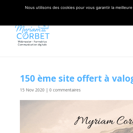
06 79 42 10 00
CONTACT@MYRIAM-CORBET.NE
Nous utilisons des cookies pour vous garantir la meilleure
150 ème site offert à va
15 Nov 2020
|
0 commentaires