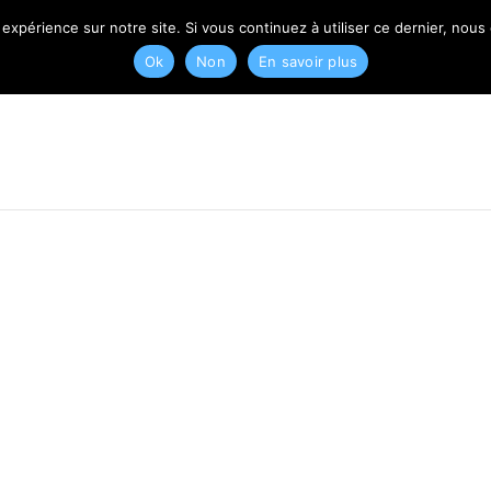
T
 expérience sur notre site. Si vous continuez à utiliser ce dernier, nous
Ok
Non
En savoir plus