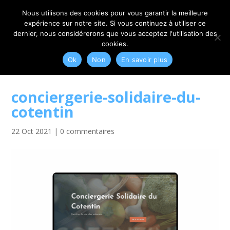
06 79 42 10 00
CONTACT@MYRIAM-CORBET.NET
Nous utilisons des cookies pour vous garantir la meilleure
expérience sur notre site. Si vous continuez à utiliser ce
dernier, nous considérerons que vous acceptez l'utilisation des
cookies.
Ok
Non
En savoir plus
conciergerie-solidaire-du-
cotentin
22 Oct 2021
|
0 commentaires