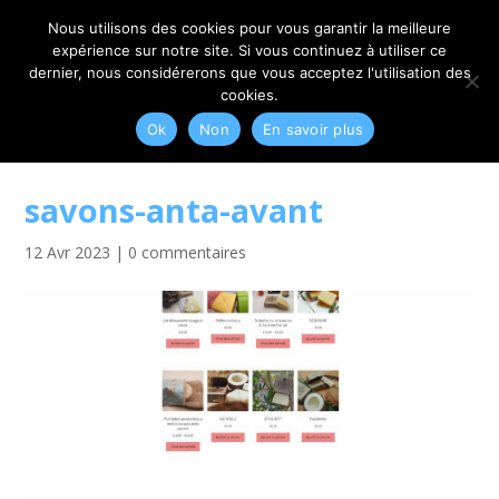
06 79 42 10 00
CONTACT@MYRIAM-CORBET.NET
Nous utilisons des cookies pour vous garantir la meilleure
expérience sur notre site. Si vous continuez à utiliser ce
dernier, nous considérerons que vous acceptez l'utilisation des
cookies.
Ok
Non
En savoir plus
savons-anta-avant
12 Avr 2023
|
0 commentaires