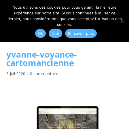
06 79 42 10 00
CONTACT@MYRIAM-CORBET.NET
Nous utilisons des cookies pour vous garantir la meilleure
expérience sur notre site. Si vous continuez à utiliser ce
dernier, nous considérerons que vous acceptez l'utilisation des
cookies.
Ok
Non
En savoir plus
yvanne-voyance-
cartomancienne
3 Juil 2020
|
0 commentaires