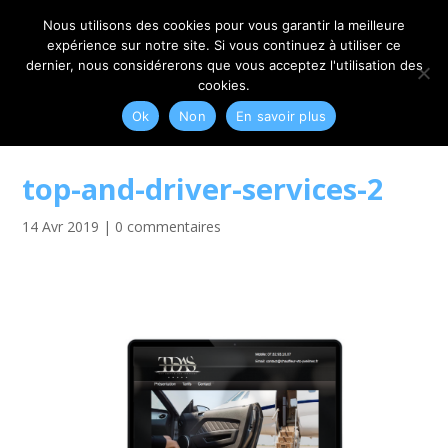
06 79 42 10 00
CONTACT@MYRIAM-CORBET.NET
Nous utilisons des cookies pour vous garantir la meilleure
expérience sur notre site. Si vous continuez à utiliser ce
dernier, nous considérerons que vous acceptez l'utilisation des
cookies.
Ok
Non
En savoir plus
top-and-driver-services-2
14 Avr 2019
|
0 commentaires