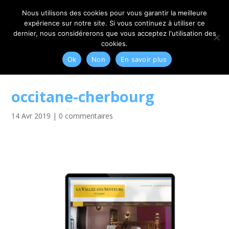
06 79 42 10 00
CONTACT@MYRIAM-CORBET.NET
Nous utilisons des cookies pour vous garantir la meilleure
expérience sur notre site. Si vous continuez à utiliser ce
dernier, nous considérerons que vous acceptez l'utilisation des
cookies.
Ok
Non
En savoir plus
occitane-cherbourg
14 Avr 2019
|
0 commentaires