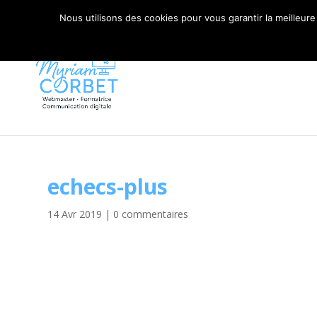
06 79 42 10 00
CONTACT@MYRIAM-CORBET.NE
Nous utilisons des cookies pour vous garantir la meilleure
echecs-plus
14 Avr 2019
|
0 commentaires