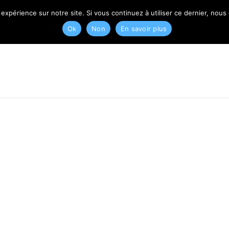
T
 expérience sur notre site. Si vous continuez à utiliser ce dernier, nous
Ok
Non
En savoir plus