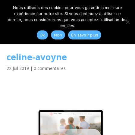
06 79 42 10 00
CONTACT@MYRIAM-CORBET.NET
Nous utilisons des cookies pour vous garantir la meilleure
expérience sur notre site. Si vous continuez à utiliser ce
dernier, nous considérerons que vous acceptez l'utilisation des
cookies.
Ok
Non
En savoir plus
celine-avoyne
22 Juil 2019
|
0 commentaires