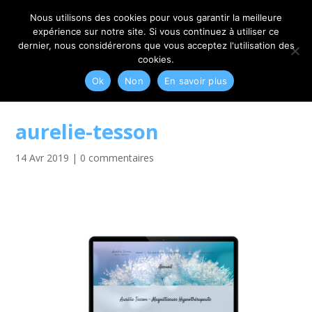
06 79 42 10 00
CONTACT@MYRIAM-CORBET.NET
Nous utilisons des cookies pour vous garantir la meilleure
expérience sur notre site. Si vous continuez à utiliser ce
dernier, nous considérerons que vous acceptez l'utilisation des
cookies.
Ok
Non
En savoir plus
aurelie-tesson
14 Avr 2019
|
0 commentaires