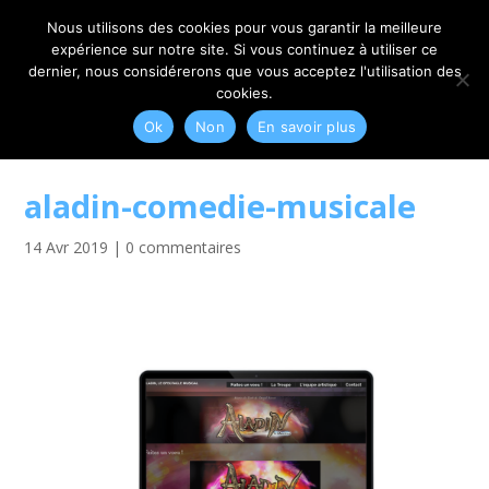
06 79 42 10 00
CONTACT@MYRIAM-CORBET.NET
Nous utilisons des cookies pour vous garantir la meilleure
expérience sur notre site. Si vous continuez à utiliser ce
dernier, nous considérerons que vous acceptez l'utilisation des
cookies.
Ok
Non
En savoir plus
aladin-comedie-musicale
14 Avr 2019
|
0 commentaires