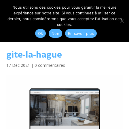
06 79 42 10 00
CONTACT@MYRIAM-CORBET.NET
Nous utilisons des cookies pour vous garantir la meilleure
expérience sur notre site. Si vous continuez à utiliser ce
dernier, nous considérerons que vous acceptez l'utilisation des
cookies.
Ok
Non
En savoir plus
gite-la-hague
17 Déc 2021
|
0 commentaires