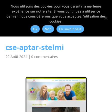
06 79 42 10 00
CONTACT@MYRIAM-CORBET.NET
Nous utilisons des cookies pour vous garantir la meilleure
expérience sur notre site. Si vous continuez à utiliser ce
dernier, nous considérerons que vous acceptez l'utilisation des
cookies.
Ok
Non
En savoir plus
cse-aptar-stelmi
20 Août 2024
|
0 commentaires