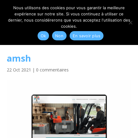
06 79 42 10 00
CONTACT@MYRIAM-CORBET.NET
Nous utilisons des cookies pour vous garantir la meilleure
expérience sur notre site. Si vous continuez à utiliser ce
dernier, nous considérerons que vous acceptez l'utilisation des
cookies.
Ok
Non
En savoir plus
amsh
22 Oct 2021
|
0 commentaires