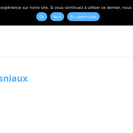
T
 expérience sur notre site. Si vous continuez à utiliser ce dernier, nous
Ok
Non
En savoir plus
esniaux