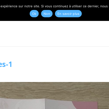
T
 expérience sur notre site. Si vous continuez à utiliser ce dernier, nous
Ok
Non
En savoir plus
es-1