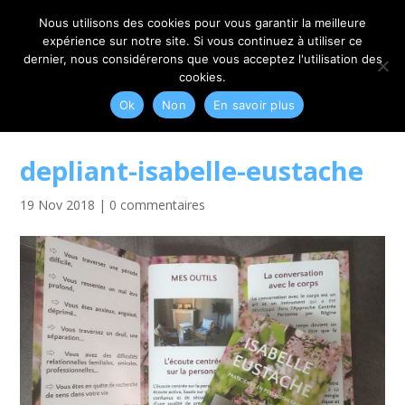
06 79 42 10 00
CONTACT@MYRIAM-CORBET.NET
Nous utilisons des cookies pour vous garantir la meilleure
expérience sur notre site. Si vous continuez à utiliser ce
dernier, nous considérerons que vous acceptez l'utilisation des
cookies.
Ok
Non
En savoir plus
depliant-isabelle-eustache
19 Nov 2018
|
0 commentaires