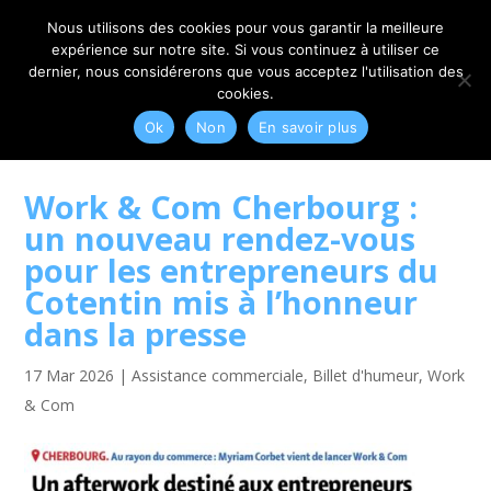
06 79 42 10 00
CONTACT@MYRIAM-CORBET.NET
Nous utilisons des cookies pour vous garantir la meilleure
expérience sur notre site. Si vous continuez à utiliser ce
dernier, nous considérerons que vous acceptez l'utilisation des
cookies.
Ok
Non
En savoir plus
Work & Com Cherbourg :
un nouveau rendez-vous
pour les entrepreneurs du
Cotentin mis à l’honneur
dans la presse
17 Mar 2026
|
Assistance commerciale
,
Billet d'humeur
,
Work
& Com