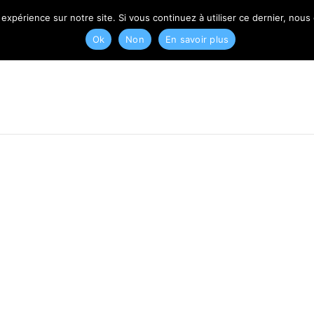
T
 expérience sur notre site. Si vous continuez à utiliser ce dernier, nous
Ok
Non
En savoir plus