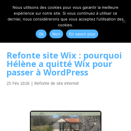
06 79 42 10 00
CONTACT@MYRIAM-CORBET.NET
Nous utilisons des cookies pour vous garantir la meilleure
expérience sur notre site. Si vous continuez à utiliser ce
dernier, nous considérerons que vous acceptez l'utilisation des
cookies.
Ok
Non
En savoir plus
Refonte site Wix : pourquoi
Hélène a quitté Wix pour
passer à WordPress
25 Fév 2026
|
Refonte de site internet