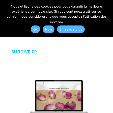
06 79 42 10 00
CONTACT@MYRIAM-CORBET.NET
Nous utilisons des cookies pour vous garantir la meilleure
expérience sur notre site. Si vous continuez à utiliser ce
dernier, nous considérerons que vous acceptez l'utilisation des
cookies.
Ok
Non
En savoir plus
SURDIVE.FR