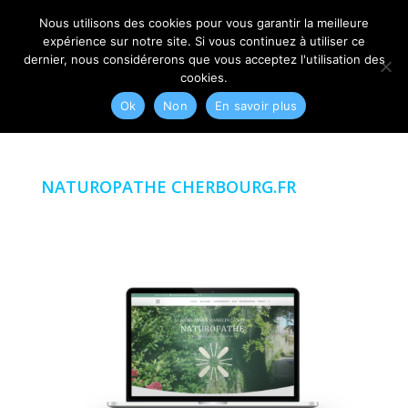
06 79 42 10 00
CONTACT@MYRIAM-CORBET.NET
Nous utilisons des cookies pour vous garantir la meilleure
expérience sur notre site. Si vous continuez à utiliser ce
dernier, nous considérerons que vous acceptez l'utilisation des
cookies.
Ok
Non
En savoir plus
NATUROPATHE CHERBOURG.FR