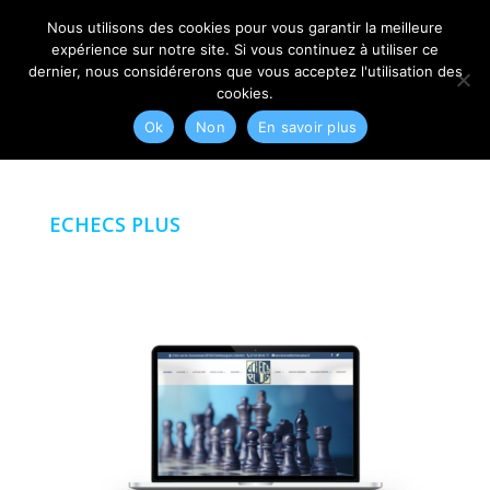
06 79 42 10 00
CONTACT@MYRIAM-CORBET.NET
Nous utilisons des cookies pour vous garantir la meilleure
expérience sur notre site. Si vous continuez à utiliser ce
dernier, nous considérerons que vous acceptez l'utilisation des
cookies.
Ok
Non
En savoir plus
ECHECS PLUS