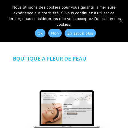
06 79 42 10 00
CONTACT@MYRIAM-CORBET.NET
Nous utilisons des cookies pour vous garantir la meilleure
expérience sur notre site. Si vous continuez à utiliser ce
dernier, nous considérerons que vous acceptez l'utilisation des
cookies.
Ok
Non
En savoir plus
BOUTIQUE A FLEUR DE PEAU