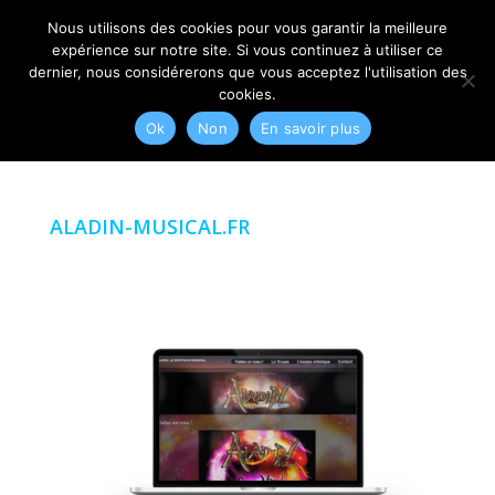
06 79 42 10 00
CONTACT@MYRIAM-CORBET.NET
Nous utilisons des cookies pour vous garantir la meilleure
expérience sur notre site. Si vous continuez à utiliser ce
dernier, nous considérerons que vous acceptez l'utilisation des
cookies.
Ok
Non
En savoir plus
ALADIN-MUSICAL.FR