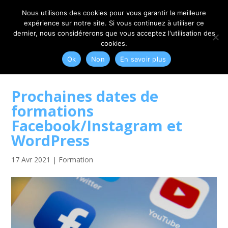
06 79 42 10 00
CONTACT@MYRIAM-CORBET.NET
Nous utilisons des cookies pour vous garantir la meilleure
expérience sur notre site. Si vous continuez à utiliser ce
dernier, nous considérerons que vous acceptez l'utilisation des
cookies.
Ok
Non
En savoir plus
Prochaines dates de
formations
Facebook/Instagram et
WordPress
17 Avr 2021
|
Formation