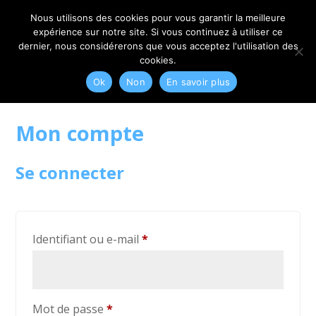
06 79 42 10 00
CONTACT@MYRIAM-CORBET.NET
Nous utilisons des cookies pour vous garantir la meilleure
expérience sur notre site. Si vous continuez à utiliser ce
dernier, nous considérerons que vous acceptez l'utilisation des
cookies.
Ok
Non
En savoir plus
Mon compte
Se connecter
Obligatoire
Identifiant ou e-mail
*
Obligatoire
Mot de passe
*