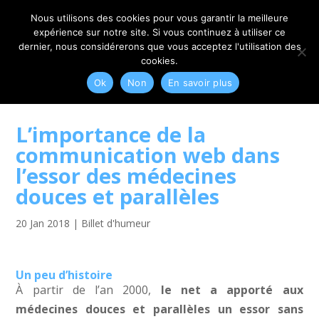
06 79 42 10 00
CONTACT@MYRIAM-CORBET.NET
Nous utilisons des cookies pour vous garantir la meilleure
expérience sur notre site. Si vous continuez à utiliser ce
dernier, nous considérerons que vous acceptez l'utilisation des
cookies.
Ok
Non
En savoir plus
L’importance de la
communication web dans
l’essor des médecines
douces et parallèles
20 Jan 2018
|
Billet d'humeur
Un peu d’histoire
À partir de l’an 2000,
le net a apporté aux
médecines douces et parallèles un essor sans