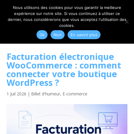
06 79 42 10 00
CONTACT@MYRIAM-CORBET.NET
Nous utilisons des cookies pour vous garantir la meilleure
expérience sur notre site. Si vous continuez à utiliser ce
dernier, nous considérerons que vous acceptez l'utilisation des
cookies.
Ok
Non
En savoir plus
Facturation électronique
WooCommerce : comment
connecter votre boutique
WordPress ?
1 Juil 2026
|
Billet d'humeur
,
E-commerce