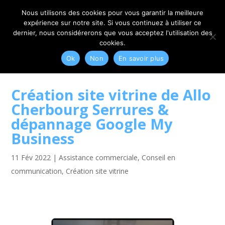
06 79 42 10 00
CONTACT@MYRIAM-CORBET.NET
Nous utilisons des cookies pour vous garantir la meilleure
expérience sur notre site. Si vous continuez à utiliser ce
dernier, nous considérerons que vous acceptez l'utilisation des
cookies.
Ok
Non
En savoir plus
Création site vitrine de Allo
Cherbourg Serrures &
dépannage Google My
Business
11 Fév 2022
|
Assistance commerciale
,
Conseil en
communication
,
Création site vitrine