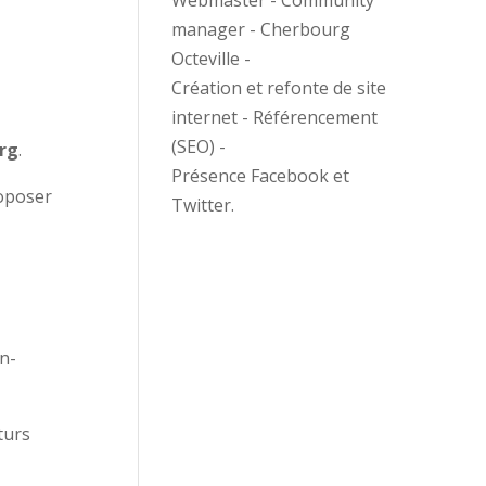
Webmaster - Community
manager - Cherbourg
Octeville -
Création et refonte de site
internet - Référencement
(SEO) -
rg
.
Présence Facebook et
roposer
Twitter.
n-
turs