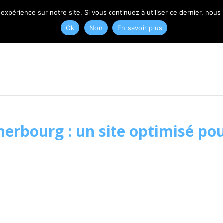
T
 expérience sur notre site. Si vous continuez à utiliser ce dernier, nous
Ok
Non
En savoir plus
herbourg : un site optimisé pou