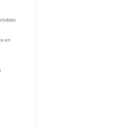
visibles
ce en
r