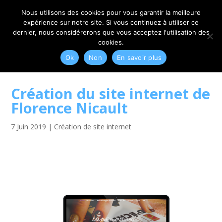
06 79 42 10 00
CONTACT@MYRIAM-CORBET.NET
Nous utilisons des cookies pour vous garantir la meilleure
expérience sur notre site. Si vous continuez à utiliser ce
dernier, nous considérerons que vous acceptez l'utilisation des
cookies.
Ok
Non
En savoir plus
Création du site internet de
Florence Nicault
7 Juin 2019
|
Création de site internet