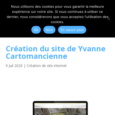
06 79 42 10 00
CONTACT@MYRIAM-CORBET.NET
Nous utilisons des cookies pour vous garantir la meilleure
expérience sur notre site. Si vous continuez à utiliser ce
dernier, nous considérerons que vous acceptez l'utilisation des
cookies.
Ok
Non
En savoir plus
Création du site de Yvanne
Cartomancienne
9 Juil 2020
|
Création de site internet